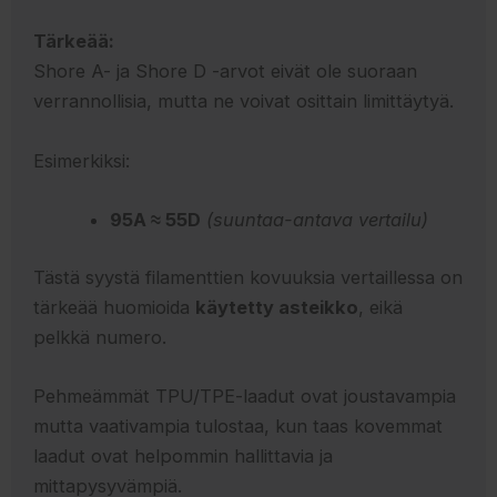
Tärkeää:
Shore A- ja Shore D -arvot eivät ole suoraan
verrannollisia, mutta ne voivat osittain limittäytyä.
Esimerkiksi:
95A ≈ 55D
(suuntaa-antava vertailu)
Tästä syystä filamenttien kovuuksia vertaillessa on
tärkeää huomioida
käytetty asteikko
, eikä
pelkkä numero.
Pehmeämmät TPU/TPE-laadut ovat joustavampia
mutta vaativampia tulostaa, kun taas kovemmat
laadut ovat helpommin hallittavia ja
mittapysyvämpiä.