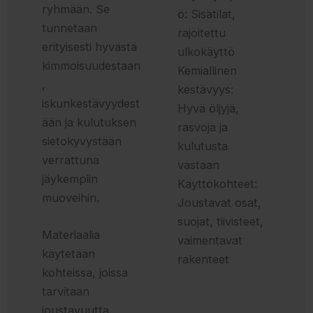
ryhmään. Se
ö: Sisätilat,
tunnetaan
rajoitettu
erityisesti hyvästä
ulkokäyttö
kimmoisuudestaan
Kemiallinen
,
kestävyys:
iskunkestävyydest
Hyvä öljyjä,
ään ja kulutuksen
rasvoja ja
sietokyvystään
kulutusta
verrattuna
vastaan
jäykempiin
Käyttökohteet:
muoveihin.
Joustavat osat,
suojat, tiivisteet,
Materiaalia
vaimentavat
käytetään
rakenteet
kohteissa, joissa
tarvitaan
joustavuutta,