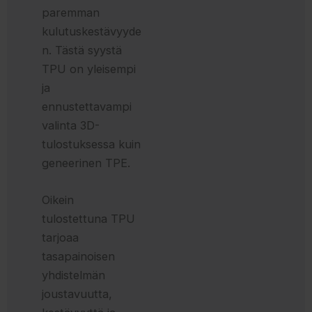
paremman
kulutuskestävyyde
n. Tästä syystä
TPU on yleisempi
ja
ennustettavampi
valinta 3D-
tulostuksessa kuin
geneerinen TPE.
Oikein
tulostettuna TPU
tarjoaa
tasapainoisen
yhdistelmän
joustavuutta,