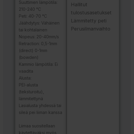
Suuttimen lämpötila:
Hallitut
210-240 °C
tulostusasetukset
Peti: 40-70 °C
Lämmitetty peti
Jäähdytys: Vähäinen
Perusilmanvaihto
tai kohtalainen
Nopeus: 20-40mm/s
Retraction: 0,5-1mm
(direct) 0-1mm
(bowden)
Kammio lämpötila: Ei
vaadita
Alusta:
PEI-alusta
(teksturoitu),
lämmitettynä
Lasialusta yhdessä tai
sileä pei liiman kanssa
Liimaa suositellaan
käytettäväksi myös