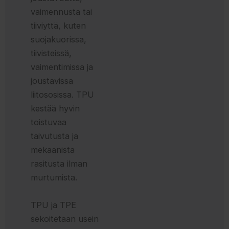
vaimennusta tai
tiiviyttä, kuten
suojakuorissa,
tiivisteissä,
vaimentimissa ja
joustavissa
liitososissa. TPU
kestää hyvin
toistuvaa
taivutusta ja
mekaanista
rasitusta ilman
murtumista.
TPU ja TPE
sekoitetaan usein