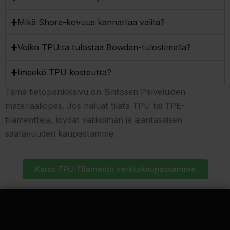
Mikä Shore-kovuus kannattaa valita?
Voiko TPU:ta tulostaa Bowden-tulostimella?
Imeekö TPU kosteutta?
Tämä tietopankkisivu on Sintosen Palveluiden
materiaaliopas. Jos haluat tilata TPU tai TPE-
filamentteja, löydät valikoiman ja ajantasaisen
saatavuuden kaupastamme.
Katso TPU-Filamentit verkkokaupassamme