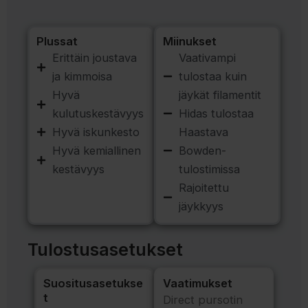
Plussat
Miinukset
Erittäin joustava
Vaativampi
ja kimmoisa
tulostaa kuin
Hyvä
jäykät filamentit
kulutuskestävyys
Hidas tulostaa
Hyvä iskunkesto
Haastava
Hyvä kemiallinen
Bowden-
kestävyys
tulostimissa
Rajoitettu
jäykkyys
Tulostusasetukset
Suositusasetukse
Vaatimukset
t
Direct pursotin