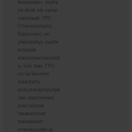
keskenään, mutta
ne eivät ole sama
materiaali. TPE
(Thermoplastic
Elastomer) on
yleisnimitys useille
erilaisille
elastomeeriseoksill
e, kun taas TPU
on tarkemmin
määritelty
polyuretaanipohjai
nen elastomeeri,
joka tarjoaa
tasaisemmat
mekaaniset
ominaisuudet ja