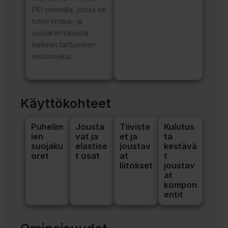
PEI-pinnoilla, joissa se
toimii irrotus- ja
suojakerroksena
liiallisen tarttumisen
estämiseksi.
Käyttökohteet
Puhelim
Jousta
Tiiviste
Kulutus
ien
vat ja
et ja
ta
suojaku
elastise
joustav
kestävä
oret
t osat
at
t
liitokset
joustav
at
kompon
entit