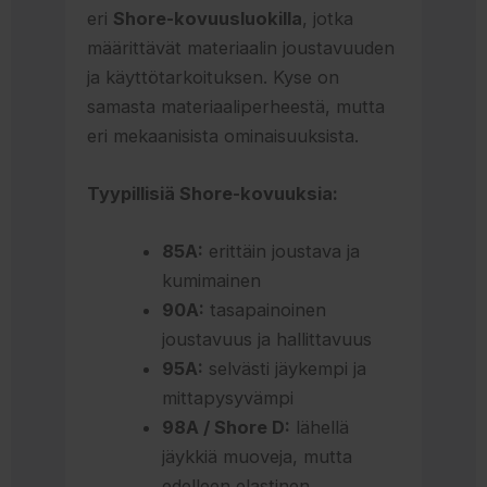
eri
Shore-kovuusluokilla
, jotka
määrittävät materiaalin joustavuuden
ja käyttötarkoituksen. Kyse on
samasta materiaaliperheestä, mutta
eri mekaanisista ominaisuuksista.
Tyypillisiä Shore-kovuuksia:
85A:
erittäin joustava ja
kumimainen
90A:
tasapainoinen
joustavuus ja hallittavuus
95A:
selvästi jäykempi ja
mittapysyvämpi
98A / Shore D:
lähellä
jäykkiä muoveja, mutta
edelleen elastinen