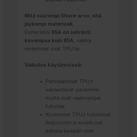
Mitä suurempi Shore-arvo, sitä
jäykempi materiaali.
Esimerkiksi
95A on selvästi
kovempaa kuin 85A
, vaikka
molemmat ovat TPU:ta.
Vaikutus käytännössä:
Pehmeämmät TPU:t
vaimentavat paremmin
mutta ovat vaativampia
tulostaa
Kovemmat TPU:t tulostuvat
helpommin ja soveltuvat
mittatarkempiin osiin