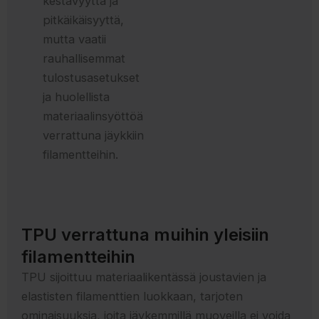
kestävyyttä ja
pitkäikäisyyttä,
mutta vaatii
rauhallisemmat
tulostusasetukset
ja huolellista
materiaalinsyöttöä
verrattuna jäykkiin
filamentteihin.
TPU verrattuna muihin yleisiin
filamentteihin
TPU sijoittuu materiaalikentässä joustavien ja
elastisten filamenttien luokkaan, tarjoten
ominaisuuksia, joita jäykemmillä muoveilla ei voida