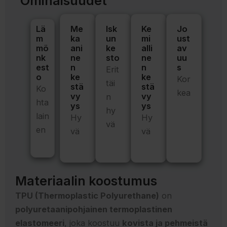
Ominaisuudet
Lä
Me
Isk
Ke
Jo
m
ka
un
mi
ust
mö
ani
ke
alli
av
nk
ne
sto
ne
uu
est
n
n
s
Erit
o
ke
ke
Kor
täi
stä
stä
Ko
kea
vy
vy
n
hta
ys
ys
hy
lain
Hy
Hy
vä
en
vä
vä
Materiaalin koostumus
TPU (Thermoplastic Polyurethane)
on
polyuretaanipohjainen termoplastinen
elastomeeri
, joka koostuu
kovista ja pehmeistä