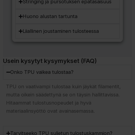
Stringing ja pursotuksen epätasaisuus
Huono alustan tartunta
Liiallinen joustaminen tulosteessa
Usein kysytyt kysymykset (FAQ)
Onko TPU vaikea tulostaa?
TPU on vaativampi tulostaa kuin jäykät filamentit,
mutta oikein säädettynä se on täysin hallittavissa.
Hitaammat tulostusnopeudet ja hyvä
materiaalinsyöttö ovat avainasemassa.
Tarvitseeko TPU suljetun tulostuskammion?