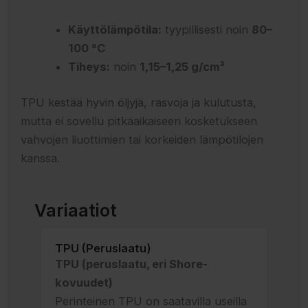
Käyttölämpötila:
tyypillisesti noin
80–
100 °C
Tiheys:
noin
1,15–1,25 g/cm³
TPU kestää hyvin öljyjä, rasvoja ja kulutusta,
mutta ei sovellu pitkäaikaiseen kosketukseen
vahvojen liuottimien tai korkeiden lämpötilojen
kanssa.
Variaatiot
TPU (Peruslaatu)
TPU (peruslaatu, eri Shore-
kovuudet)
Perinteinen TPU on saatavilla useilla