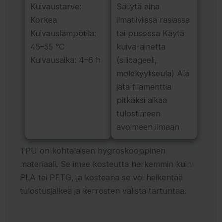
Kuivaustarve:
Säilytä aina
Korkea
ilmatiiviissä rasiassa
Kuivauslämpötila:
tai pussissa Käytä
45–55 °C
kuiva-ainetta
Kuivausaika: 4–6 h
(silicageeli,
molekyyliseula) Älä
jätä filamenttia
pitkäksi aikaa
tulostimeen
avoimeen ilmaan
TPU on kohtalaisen hygroskooppinen
materiaali. Se imee kosteutta herkemmin kuin
PLA tai PETG, ja kosteana se voi heikentää
tulostusjälkeä ja kerrosten välistä tartuntaa.