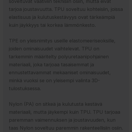
soveltuvat vaativiin teknisiin osiin, mutta eivät
tarjoa joustavuutta. TPU soveltuu kohteisiin, joissa
elastisuus ja kulutuskestävyys ovat tärkeämpiä
kuin jäykkyys tai korkea lämmönkesto.
TPE on yleisnimitys useille elastomeeriseoksille,
joiden ominaisuudet vaihtelevat. TPU on
tarkemmin määritelty polyuretaanipohjainen
materiaali, joka tarjoaa tasaisemmat ja
ennustettavammat mekaaniset ominaisuudet,
minkä vuoksi se on yleisempi valinta 3D-
tulostuksessa.
Nylon (PA) on sitkeä ja kulutusta kestävä
materiaali, mutta jäykempi kuin TPU. TPU tarjoaa
paremman vaimennuksen ja joustavuuden, kun
taas Nylon soveltuu paremmin rakenteellisiin osiin.