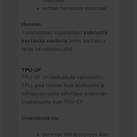
ulkonäkö
erittäin hankaava materiaali
Huomio:
Tulostukseen suositellaan
kulutusta
kestävää suutinta
(esim. karkaistu
teräs tai rubiinisuutin).
TPU-GF
TPU-GF on lasikuidulla vahvistettu
TPU, joka tarjoaa lisää jäykkyyttä ja
mittapysyvyyttä säilyttäen enemmän
joustavuutta kuin TPU-CF.
Ominaisuuksia:
parempi mittapysyvyys kuin