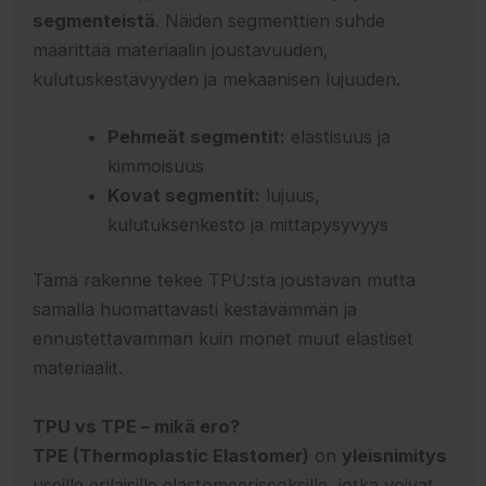
segmenteistä
. Näiden segmenttien suhde
määrittää materiaalin joustavuuden,
kulutuskestävyyden ja mekaanisen lujuuden.
Pehmeät segmentit:
elastisuus ja
kimmoisuus
Kovat segmentit:
lujuus,
kulutuksenkesto ja mittapysyvyys
Tämä rakenne tekee TPU:sta joustavan mutta
samalla huomattavasti kestävämmän ja
ennustettavamman kuin monet muut elastiset
materiaalit.
TPU vs TPE – mikä ero?
TPE (Thermoplastic Elastomer)
on
yleisnimitys
useille erilaisille elastomeeriseoksille, jotka voivat