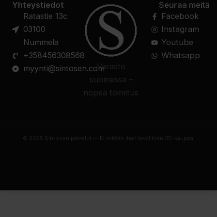
Yhteystiedot
Seuraa meitä
Ratastie 13c
Facebook
03100
Instagram
Nummela
Youtube
+358456308568
Whatsapp
Varasto
myynti@sintosen.com
suomessa –
nopea toimitus
© 2025 Sintosen palvelut — Ei mikään ihan tavallinen 3D-kauppa.