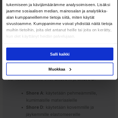
ominaisuuksiltaan merkittävästi valmistajasta
tukemiseen ja kävijämäärämme analysoimiseen. Lisäksi
riippuen.
jaamme sosiaalisen median, mainosalan ja analytiikka-
alan kumppaneillemme tietoja siitä, miten käytät
Shore-kovuus:
tyypillisesti
85A–98A
sivustoamme. Kumppanimme voivat yhdistää näitä tietoja
Elastisuus:
korkea
muihin tietoihin, joita olet antanut heille tai joita on kerätty,
kun olet käyttänyt heidän palvelujaan.
Kulutuskestävyys:
erittäin hyvä
verrattuna useimpiin elastomeereihin
Salli kaikki
Joustavien filamenttien kohdalla
Shore-
kovuusluokituksia on useita
, mikä aiheuttaa
Muokkaa
usein hämmennystä käyttäjille. Yleisimmät asteikot
3D-tulostuksessa ovat
Shore A
ja
Shore D
.
Shore A
: käytetään pehmeämmille,
kumimaisille materiaaleille
Shore D
: käytetään kovemmille ja
jäykemmille elastomeereille