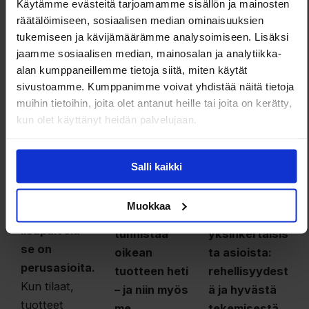
vastaukset
Käytämme evästeitä tarjoamamme sisällön ja mainosten
räätälöimiseen, sosiaalisen median ominaisuuksien
ilman
tukemiseen ja kävijämäärämme analysoimiseen. Lisäksi
monimutkaisuu
jaamme sosiaalisen median, mainosalan ja analytiikka-
tta.
alan kumppaneillemme tietoja siitä, miten käytät
sivustoamme. Kumppanimme voivat yhdistää näitä tietoja
muihin tietoihin, joita olet antanut heille tai joita on kerätty,
kun olet käyttänyt heidän palvelujaan.
Miksi valita?
Nopeus
Ammattil
Luotetta
Salli kaikki
aisuus
vuus
Nopeus ei ole
Luotettavuus
Muokkaa
meillä
Ammattilainen
syntyy
lisäpalvelu –
tunnistaa
yksinkertaisis
se on
oikean
ta asioista:
perusasioita.
tuotteen heti
rehellisyydest
Kun tilaat,
– ja niin myös
ä ja hyvästä
tuotteet
me.
tekemisestä.