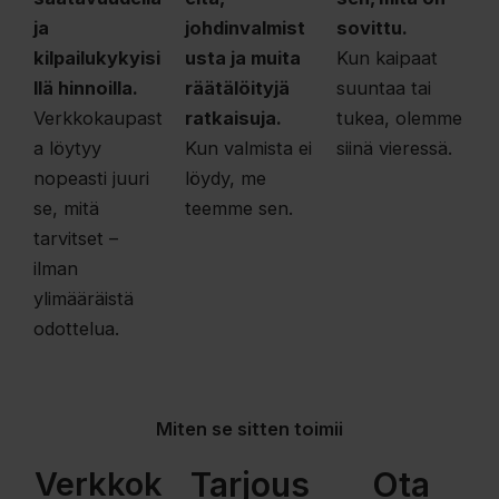
ja
johdinvalmist
sovittu.
kilpailukykyisi
usta ja muita
Kun kaipaat
llä hinnoilla.
räätälöityjä
suuntaa tai
Verkkokaupast
ratkaisuja.
tukea, olemme
a löytyy
Kun valmista ei
siinä vieressä.
nopeasti juuri
löydy, me
se, mitä
teemme sen.
tarvitset –
ilman
ylimääräistä
odottelua.
Miten se sitten toimii
Verkkok
Tarjous
Ota