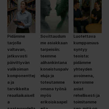
Pidämme
Sovittaudum
Luotettava
tarjolla
me asiakkaan
kumppanuus
valtavan,
tarpeisiin:
syntyy
jatkuvasti
teemme
teoista:
päivittyvän
alihankintana
pidämme
valikoiman
koneistuspalv
yhteyden
komponenttej
eluja ja
avoimena,
a ja
toteutamme
kerromme
tarvikkeita
omana työnä
asiat
reaaliaikaisell
myös
rehellisesti ja
a
erikoiskaapel
toimitamme
saatavuudella
eita,
sen, mitä on