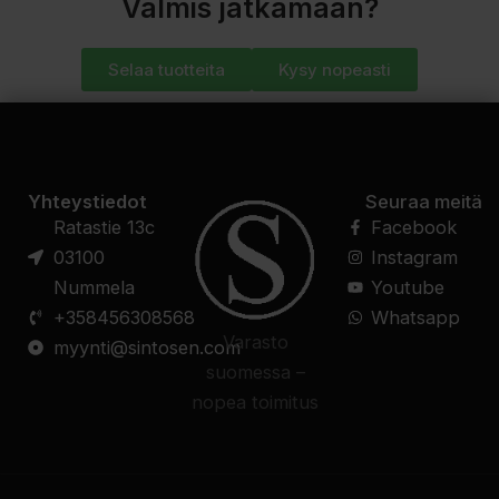
Valmis jatkamaan?
Selaa tuotteita
Kysy nopeasti
Yhteystiedot
Seuraa meitä
Ratastie 13c
Facebook
03100
Instagram
Nummela
Youtube
+358456308568
Whatsapp
Varasto
myynti@sintosen.com
suomessa –
nopea toimitus