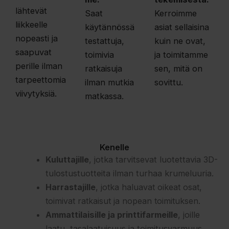
lähtevät
Saat
Kerroimme
liikkeelle
käytännössä
asiat sellaisina
nopeasti ja
testattuja,
kuin ne ovat,
saapuvat
toimivia
ja toimitamme
perille ilman
ratkaisuja
sen, mitä on
tarpeettomia
ilman mutkia
sovittu.
viivytyksiä.
matkassa.
Kenelle
Kuluttajille
, jotka tarvitsevat luotettavia 3D-
tulostustuotteita ilman turhaa krumeluuria.
Harrastajille
, jotka haluavat oikeat osat,
toimivat ratkaisut ja nopean toimituksen.
Ammattilaisille ja printtifarmeille
, joille
laatu, tasalaatuisuus ja toimitusvarmuus