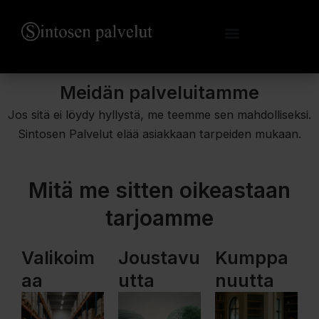
Skip
to
content
Meidän palveluitamme
Jos sitä ei löydy hyllystä, me teemme sen mahdolliseksi.
Sintosen Palvelut elää asiakkaan tarpeiden mukaan.
Mitä me sitten oikeastaan
tarjoamme
Valikoim
Joustavu
Kumppa
aa
utta
nuutta